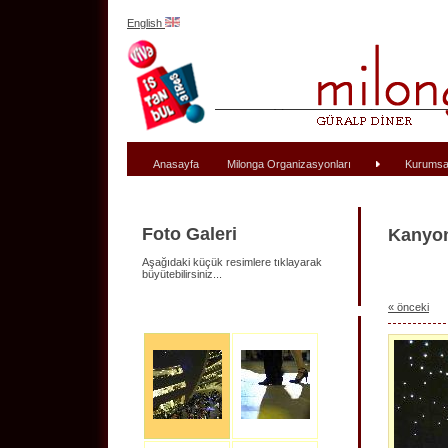
English
Anasayfa
Milonga Organizasyonları
Kurumsa
Foto Galeri
Kanyon
Aşağıdaki küçük resimlere tıklayarak
büyütebilirsiniz...
« önceki