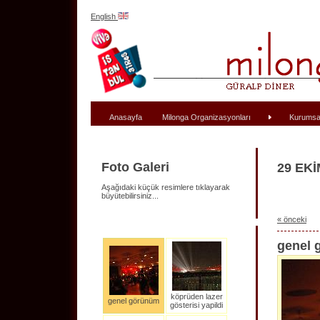
English
Anasayfa
Milonga Organizasyonları
Kurumsa
Foto Galeri
29 EKİ
Aşağıdaki küçük resimlere tıklayarak
büyütebilirsiniz...
« önceki
genel 
köprüden lazer
genel görünüm
gösterisi yapildi