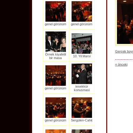
genel görünüm
genel görünüm
Gerçek boyut
Örnek kiyafetli
10. Yil Marsi
bir masa
« önceki
tesekkür
genel görünüm
konusmasi
genel görünüm
Sergülen-Cahit