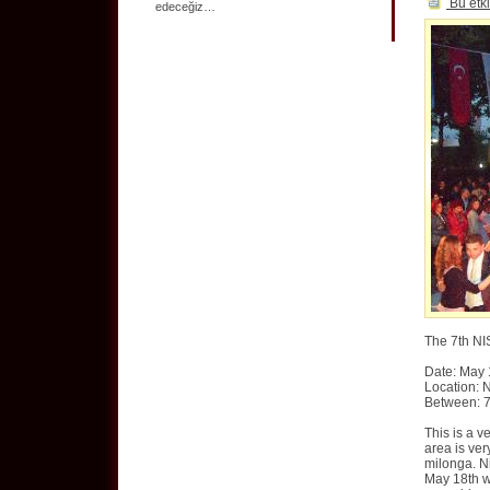
Bu etki
edeceğiz…
The 7th N
Date: May 
Location: N
Between: 
This is a v
area is ver
milonga. N
May 18th w