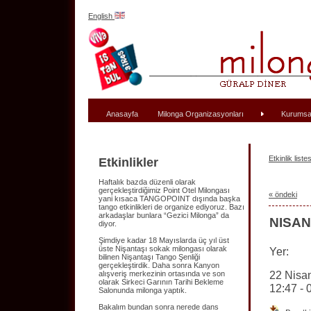
English
Anasayfa
Milonga Organizasyonları
Kurumsa
Etkinlik listes
Etkinlikler
Haftalık bazda düzenli olarak
gerçekleştirdiğimiz Point Otel Milongası
« öndeki
yani kısaca TANGOPOINT dışında başka
tango etkinlikleri de organize ediyoruz. Bazı
arkadaşlar bunlara “Gezici Milonga” da
NISAN
diyor.
Şimdiye kadar 18 Mayıslarda üç yıl üst
üste Nişantaşı sokak milongası olarak
Yer:
bilinen Nişantaşı Tango Şenliği
gerçekleştirdik. Daha sonra Kanyon
22 Nisa
alışveriş merkezinin ortasında ve son
olarak Sirkeci Garının Tarihi Bekleme
12:47 - 
Salonunda milonga yaptık.
Bakalım bundan sonra nerede dans