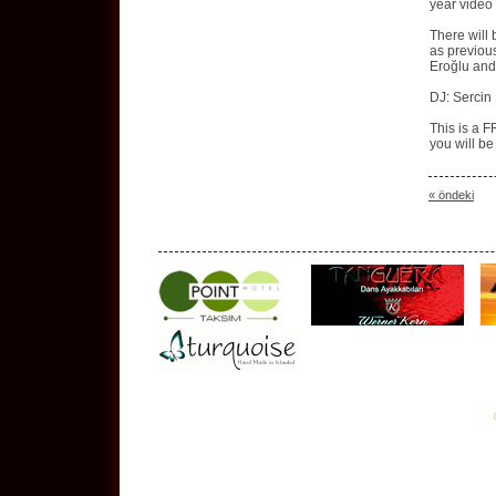
year video 
There will 
as previous
Eroğlu an
DJ: Sercin
This is a 
you will be
« öndeki