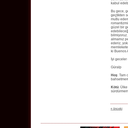
kabul edeb
Bu gece, g
geçtikten s
mutlu eden 
romantizmi,
güzel bir 
edebileceği
bilmiyoruz.
almamız pe
ederiz, yok
memlekete 
ki Buenos A
İyi geceler
Güralp
Hoş
: Tam 
bahsetmemi
Kötü
: Ülke
sürdürmemi
« önceki