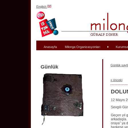
English
Anasayfa
Milonga Organizasyonları
Kurumsa
Günlük sayfa
Günlük
« önceki
DOLU
12 Mayıs 
Sevgili Gü
Geçen yıl g
arkadaşla.
oraya” ya d
herkese ver