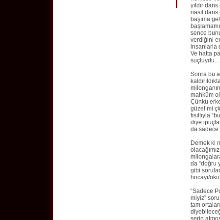
yıldır dan
nasıl dans
başıma gel
başlamamış 
sence bunu
verdiğini e
insanlarla 
Ve hatta pa
suçluydu...
Sonra bu ar
kaldırıldık
milonganın
mahkûm olar
Çünkü erke
güzel mi çi
fısıltıyla 
diye ipuçla
da sadece o
Demek ki n
olacağımız
milongalar
da “doğru 
gibi sorula
hocayı/oku
“Sadece Po
miyiz” soru
tam ortala
diyebilece
serin atmos